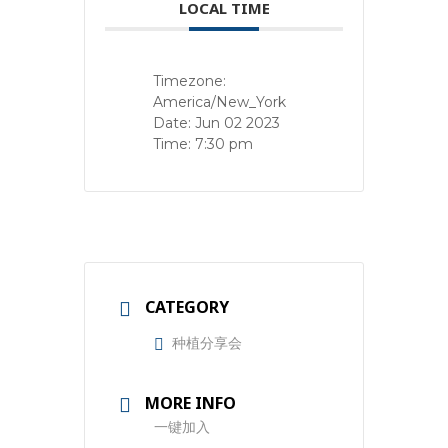
LOCAL TIME
Timezone:
America/New_York
Date:
Jun 02 2023
Time:
7:30 pm
CATEGORY
种植分享会
MORE INFO
一键加入