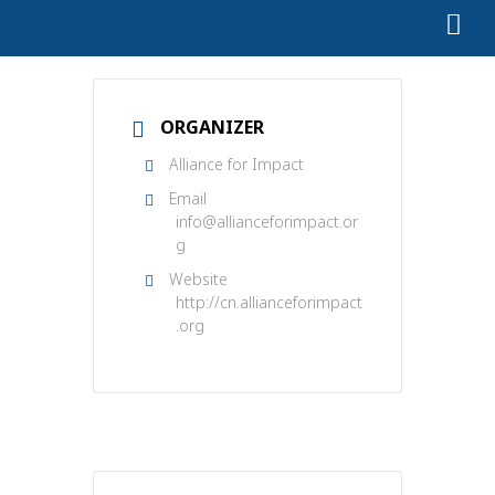
ORGANIZER
Alliance for Impact
Email
info@allianceforimpact.or
g
Website
http://cn.allianceforimpact
.org