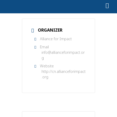
ORGANIZER
Alliance for Impact
Email
info@allianceforimpact.or
g
Website
http://cn.allianceforimpact
.org