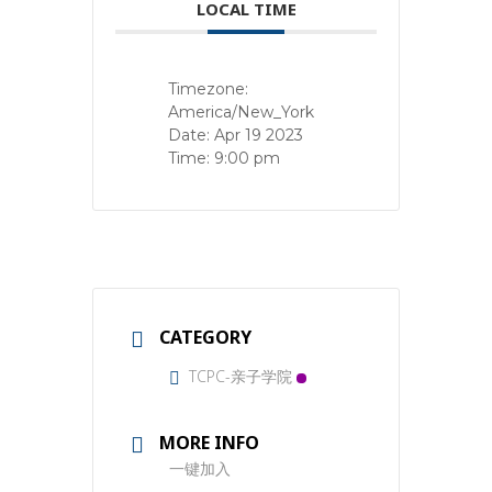
LOCAL TIME
Timezone:
America/New_York
Date:
Apr 19 2023
Time:
9:00 pm
CATEGORY
TCPC-亲子学院
MORE INFO
一键加入