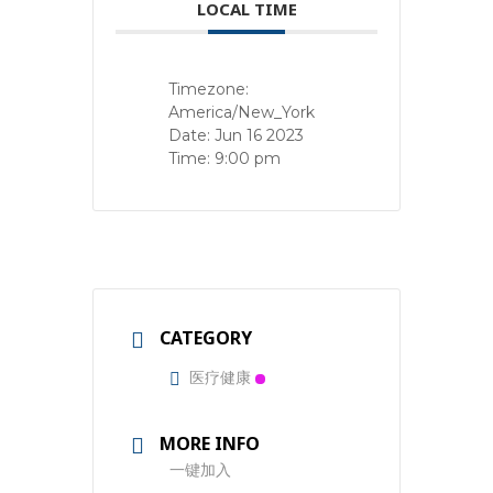
LOCAL TIME
Timezone:
America/New_York
Date:
Jun 16 2023
Time:
9:00 pm
CATEGORY
医疗健康
MORE INFO
一键加入