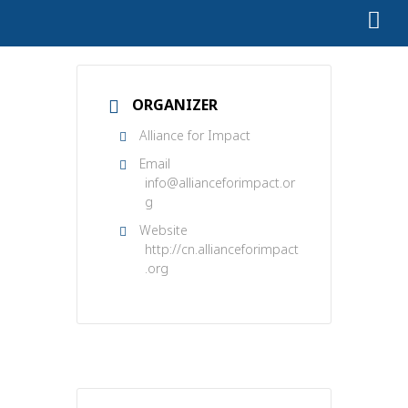
ORGANIZER
Alliance for Impact
Email
info@allianceforimpact.or
g
Website
http://cn.allianceforimpact
.org