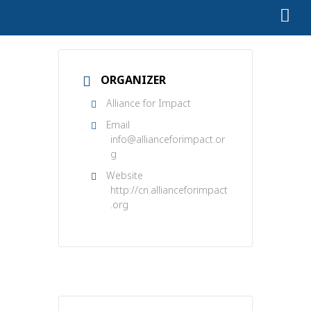
ORGANIZER
Alliance for Impact
Email
info@allianceforimpact.or
g
Website
http://cn.allianceforimpact
.org