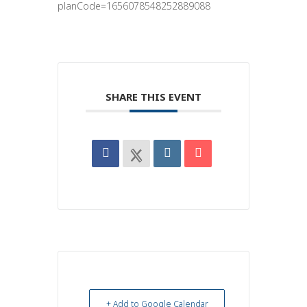
planCode=1656078548252889088
SHARE THIS EVENT
+ Add to Google Calendar