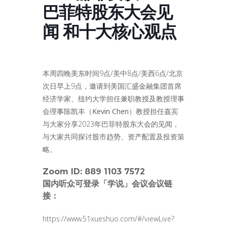
巴菲特股东大会见
闻 和十大核心观点
本周四晚美东时间9点/美中8点/美西6点/北京
次日早上9点，邀请到
美国汇盛金融集团首席
经济学家、纽约大学担任兼职教授及教授理事
会理事陈凯丰（Kevin Chen）教授担任嘉宾
与大家
分享2023年巴菲特股东大会的见闻，
与大家共同探讨股市趋势、资产配置及投资策
略。
Zoom ID:
889 1103 7572
国内听众可登录「学说」会议
会议链
接：
https://www.51xueshuo.com/#/viewLive?