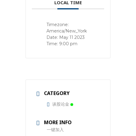
LOCAL TIME
Timezone:
America/New_York
Date:
May 11 2023
Time:
9:00 pm
CATEGORY
谈股论金
MORE INFO
一键加入