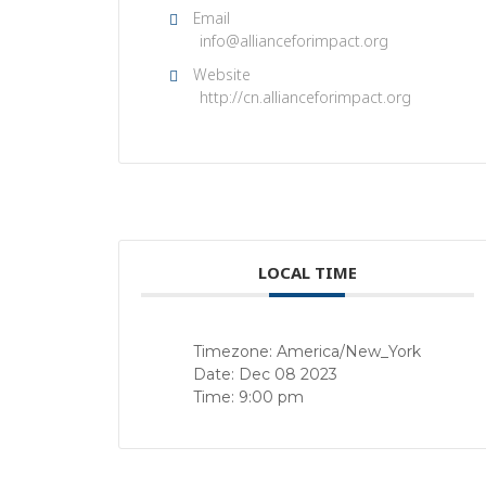
Email
info@allianceforimpact.org
Website
http://cn.allianceforimpact.org
LOCAL TIME
Timezone:
America/New_York
Date:
Dec 08 2023
Time:
9:00 pm