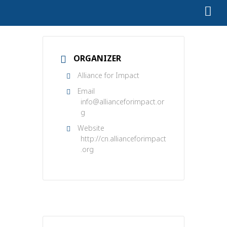
ORGANIZER
Alliance for Impact
Email
info@allianceforimpact.or
g
Website
http://cn.allianceforimpact
.org