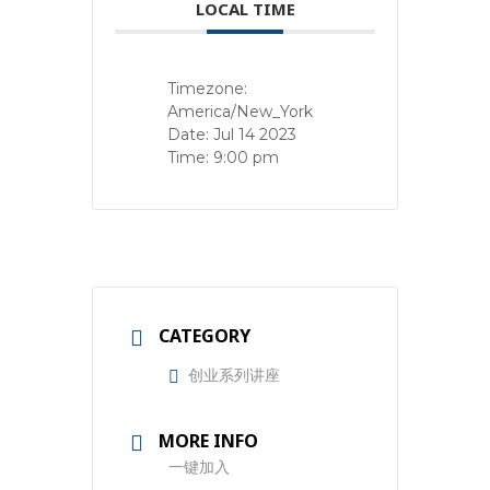
LOCAL TIME
Timezone:
America/New_York
Date:
Jul 14 2023
Time:
9:00 pm
CATEGORY
创业系列讲座
MORE INFO
一键加入