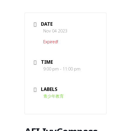
DATE
Nov 04 2023
Expired!
TIME
9:00 pm - 11:00 pm
LABELS
青少年教育