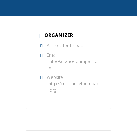
ORGANIZER
Alliance for Impact
Email
info@allianceforimpact.or
g
Website
http://cn.allianceforimpact
.org