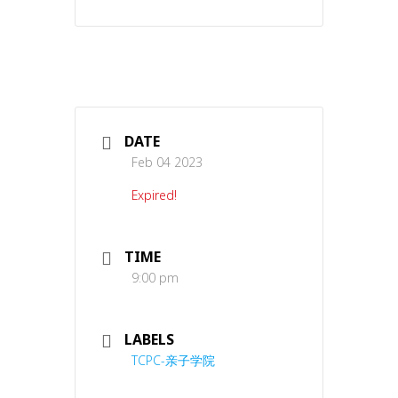
DATE
Feb 04 2023
Expired!
TIME
9:00 pm
LABELS
TCPC-亲子学院