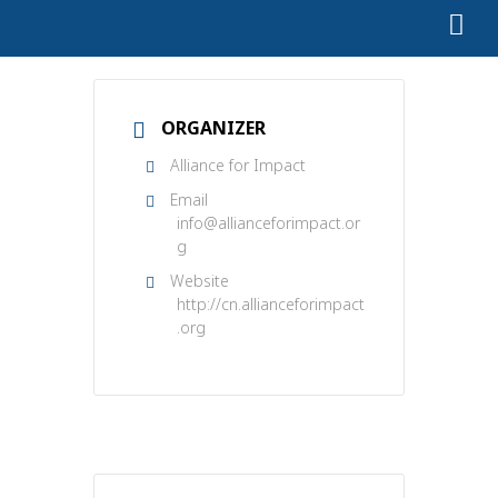
ORGANIZER
Alliance for Impact
Email
info@allianceforimpact.or
g
Website
http://cn.allianceforimpact
.org