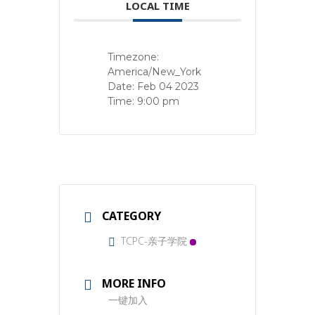
LOCAL TIME
Timezone:
America/New_York
Date:
Feb 04 2023
Time:
9:00 pm
CATEGORY
TCPC-亲子学院
MORE INFO
一键加入