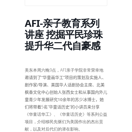
AFI-亲子教育系列
讲座 挖掘平民珍珠
提升华二代自豪感
美东本周六晚9点，AFI亲子学院非常荣幸地
邀请到了
“华童画华工”项目的策划及实施人、
剧作家/导演、美国华人话剧协会主席、北美
枫香文化中心创始人张西女士
和
从事国内外儿
童青少年发展研究10余年的苏少冰博士，
她
们将带着5名“华童话历史”的小讲员来分享
《华童话华工》、《华童话历史》等系列公益
项目，介绍移民先驱们为美国作出的杰出贡
献，以及对后代们的潜在影响。