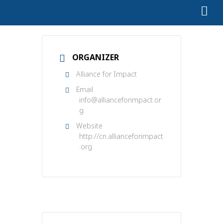
ORGANIZER
Alliance for Impact
Email
info@allianceforimpact.or
g
Website
http://cn.allianceforimpact
.org