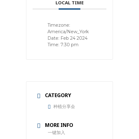
LOCAL TIME
Timezone:
America/New_York
Date:
Feb 24 2024
Time:
7:30 pm
CATEGORY
种植分享会
MORE INFO
一键加入