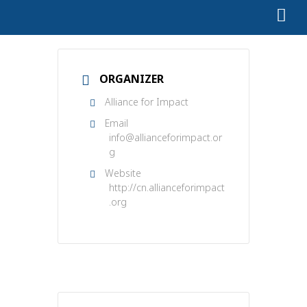
ORGANIZER
Alliance for Impact
Email
info@allianceforimpact.or
g
Website
http://cn.allianceforimpact
.org