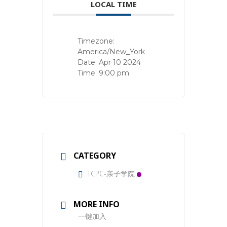
LOCAL TIME
Timezone:
America/New_York
Date:
Apr 10 2024
Time:
9:00 pm
CATEGORY
TCPC-亲子学院
MORE INFO
一键加入