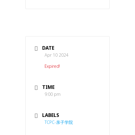
DATE
Apr 10 2024
Expired!
TIME
9:00 pm
LABELS
TCPC-亲子学院