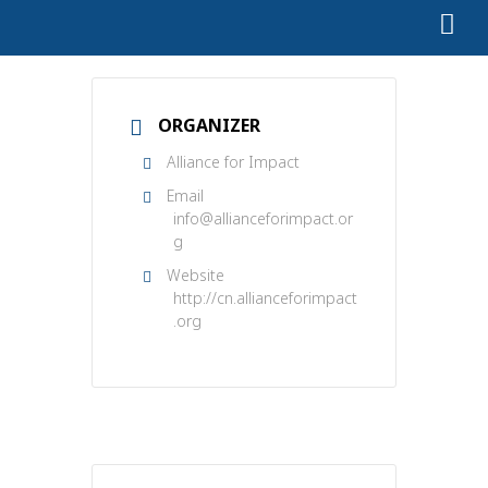
ORGANIZER
Alliance for Impact
Email
info@allianceforimpact.or
g
Website
http://cn.allianceforimpact
.org