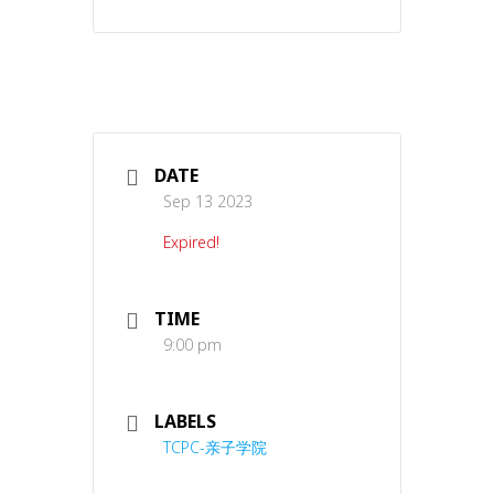
DATE
Sep 13 2023
Expired!
TIME
9:00 pm
LABELS
TCPC-亲子学院