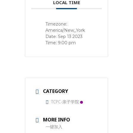
LOCAL TIME
Timezone:
America/New_York
Date:
Sep 13 2023
Time:
9:00 pm
CATEGORY
TCPC-亲子学院
MORE INFO
一键加入