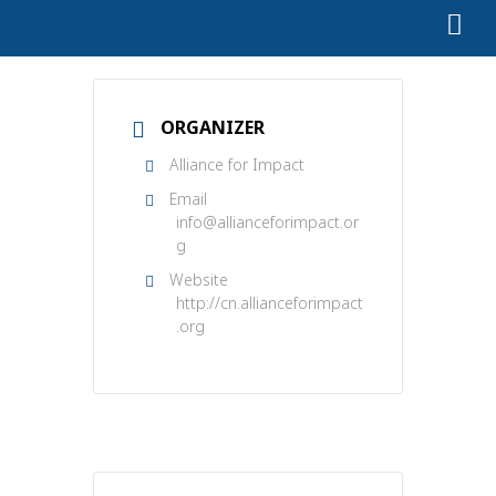
ORGANIZER
Alliance for Impact
Email
info@allianceforimpact.or
g
Website
http://cn.allianceforimpact
.org