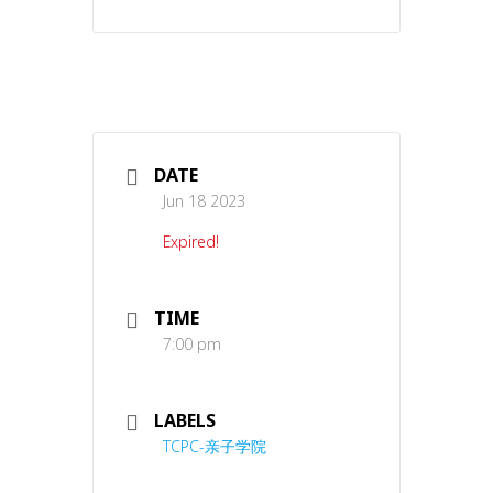
DATE
Jun 18 2023
Expired!
TIME
7:00 pm
LABELS
TCPC-亲子学院