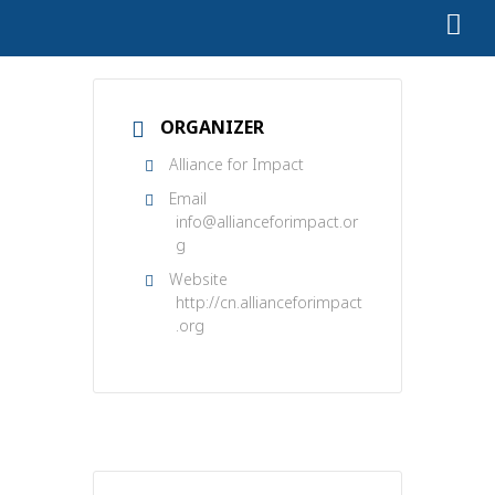
ORGANIZER
Alliance for Impact
Email
info@allianceforimpact.or
g
Website
http://cn.allianceforimpact
.org