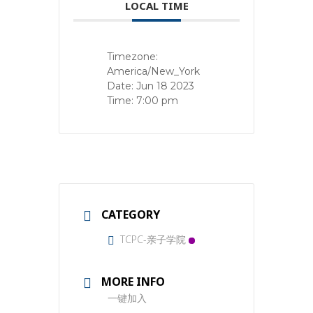
LOCAL TIME
Timezone:
America/New_York
Date:
Jun 18 2023
Time:
7:00 pm
CATEGORY
TCPC-亲子学院
MORE INFO
一键加入