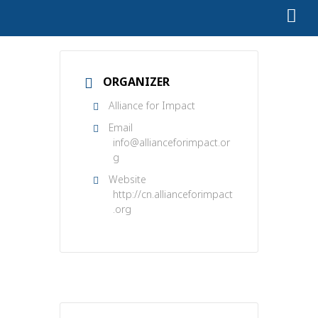
ORGANIZER
Alliance for Impact
Email
info@allianceforimpact.or
g
Website
http://cn.allianceforimpact
.org