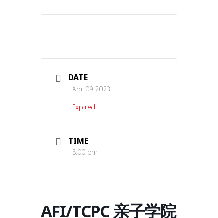
DATE
Apr 09 2023
Expired!
TIME
8:00 pm
AFI/TCPC 亲子学院