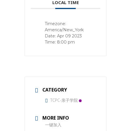
LOCAL TIME
Timezone:
America/New_York
Date:
Apr 09 2023
Time:
8:00 pm
CATEGORY
TCPC-亲子学院
MORE INFO
一键加入