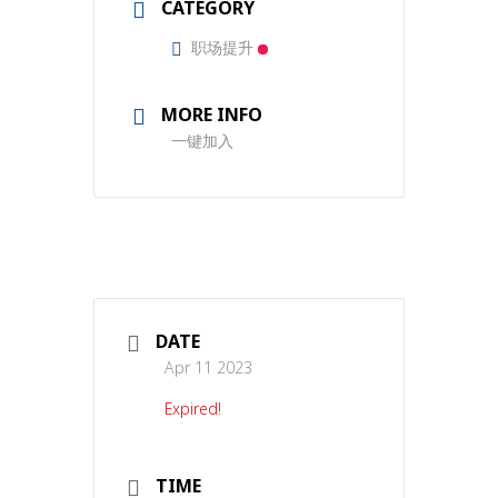
CATEGORY
职场提升
MORE INFO
一键加入
DATE
Apr 11 2023
Expired!
TIME