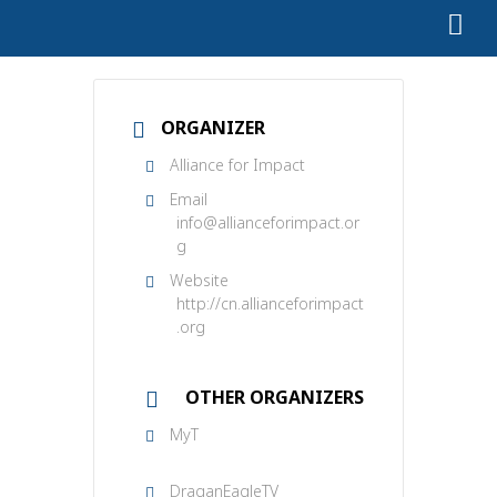
ORGANIZER
Alliance for Impact
Email
info@allianceforimpact.or
g
Website
http://cn.allianceforimpact
.org
OTHER ORGANIZERS
MyT
DraganEagleTV