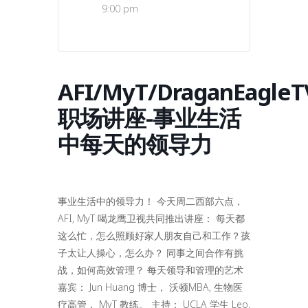
9:00 pm
AFI/MyT/DraganEagleT
职场讲座-事业生活
中每天的领导力
事业生活中的领导力！ 今天周二西部六点，
AFI, MyT 喝龙鹰卫视共同推出讲座： 每天都
这么忙，怎么照顾好家人朋友自己和工作？孩
子太让人操心，怎么办？ 同事之间合作有挑
战，如何高效管理？ 每天领导和管理的艺术
嘉宾： Jun Huang 博士， 沃顿MBA, 生物医
疗高管， MyT 教练。 主持： UCLA 学生 Leo,