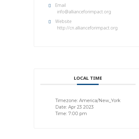
Email
info@allianceforimpact.org
Website
http://cn.allianceforimpact.org
LOCAL TIME
Timezone:
America/New_York
Date:
Apr 23 2023
Time:
7:00 pm