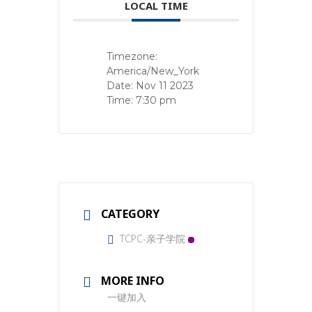
LOCAL TIME
Timezone:
America/New_York
Date:
Nov 11 2023
Time:
7:30 pm
CATEGORY
TCPC-亲子学院
MORE INFO
一键加入