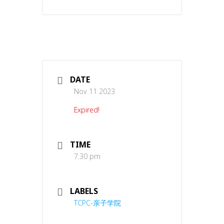
DATE
Nov 11 2023
Expired!
TIME
7:30 pm
LABELS
TCPC-亲子学院