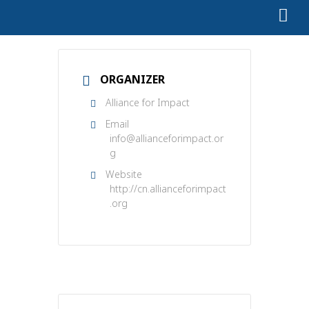
ORGANIZER
Alliance for Impact
Email
info@allianceforimpact.or
g
Website
http://cn.allianceforimpact
.org