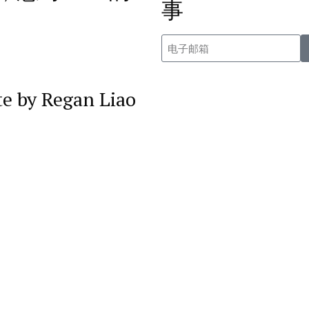
事
te by Regan Liao