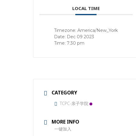
LOCAL TIME
Timezone:
America/New_York
Date:
Dec 09 2023
Time:
7:30 pm
CATEGORY
TCPC-亲子学院
MORE INFO
一键加入