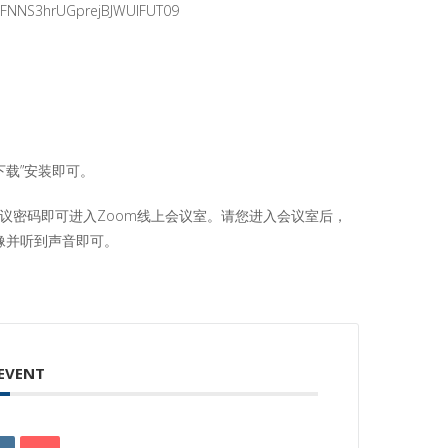
UFNNS3hrUGprejBJWUlFUT09
下载”安装即可。
议密码即可进入Zoom线上会议室。请您进入会议室后，
像并听到声音即可。
 EVENT