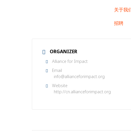
关于我
招聘
ORGANIZER
Alliance for Impact
Email
info@allianceforimpact.org
Website
http://cn.allianceforimpact.org