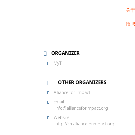
关
招
ORGANIZER
MyT
OTHER ORGANIZERS
Alliance for Impact
Email
info@allianceforimpact.org
Website
http://cn.allianceforimpact.org