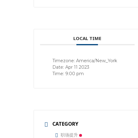
LOCAL TIME
Timezone:
America/New_York
Date:
Apr 11 2023
Time:
9:00 pm
CATEGORY
职场提升