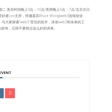
星期二 美东时间晚上9点 – 10点/美西晚上6点 – 7点/北京次日
者Leo主持，特邀嘉宾Bruce Wong(web3连续创业
e创始人）与大家探索“web3″背后的技术，讲述web3和未来的工
的咨询，记得不要错过这么好的讲座。
 EVENT