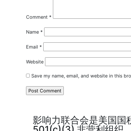
Comment
*
Name
*
Email
*
Website
Save my name, email, and website in this br
影响力联合会是美国国
501(c)(3) 非营利