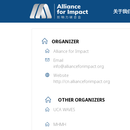
关于我
ORGANIZER
Alliance for Impact
Email
info@allianceforimpact.org
Website
http://cn.allianceforimpact.org
OTHER ORGANIZERS
UCA WAVES
MHMH