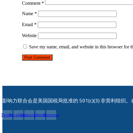
Comment
*
Name
*
Email
*
Website
Save my name, email, and website in this browser for t
影响力联合会是美国国税局批准的 501(c)(3) 非营利
Twitter
Facebook
Instagram
Quora
Pinterest