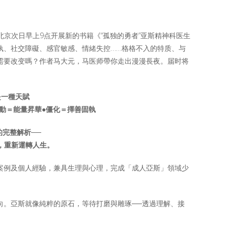
/北京次日早上9点开展新的书籍《“孤独的勇者”亚斯精神科医生
執、社交障礙、感官敏感、情緒失控……格格不入的特质、与
需要改变嗎？作者马大元，马医师帶你走出漫漫長夜。届时将
一種天賦
衝動＝能量昇華●僵化＝擇善固執
的完整解析──
，重新運轉人生。
案例及個人經驗，兼具生理與心理，完成「成人亞斯」領域少
向。亞斯就像純粹的原石，等待打磨與雕琢──透過理解、接