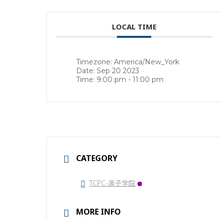
LOCAL TIME
Timezone:
America/New_York
Date:
Sep 20 2023
Time:
9:00 pm - 11:00 pm
CATEGORY
TCPC-亲子学院
MORE INFO