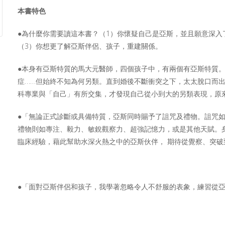
本書特色
●為什麼你需要讀這本書？（1）你懷疑自己是亞斯，並且願意深入
（3）你想更了解亞斯伴侶、孩子，重建關係。
●本身有亞斯特質的馬大元醫師，四個孩子中，有兩個有亞斯特質
症……但始終不知為何另類。直到婚後不斷衝突之下，太太脫口而
科專業與「自己」有所交集，才發現自己從小到大的另類表現，原
●「無論正式診斷或具備特質，亞斯同時賜予了詛咒及禮物。詛咒
禮物則如專注、毅力、敏銳觀察力、超強記憶力，或是其他天賦。
臨床經驗，藉此幫助水深火熱之中的亞斯伙伴， 期待從覺察、突
──馬
●「面對亞斯伴侶和孩子，我學著忽略令人不舒服的表象，練習從