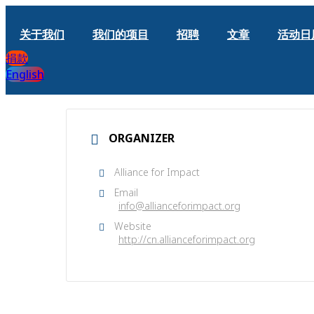
关于我们
我们的项目
招聘
文章
活动日
捐款
English
ORGANIZER
Alliance for Impact
Email
info@allianceforimpact.org
Website
http://cn.allianceforimpact.org