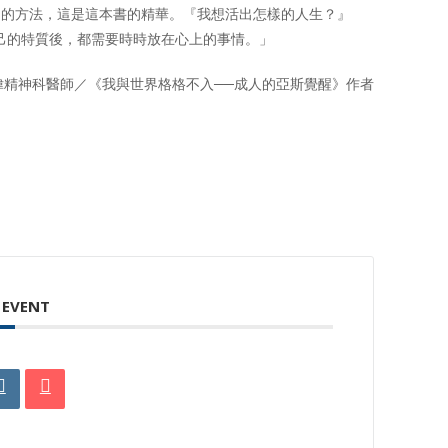
己的方法，這是這本書的精華。『我想活出怎樣的人生？』
己的特質後，都需要時時放在心上的事情。」
偉精神科醫師／《我與世界格格不入──成人的亞斯覺醒》作者
 EVENT