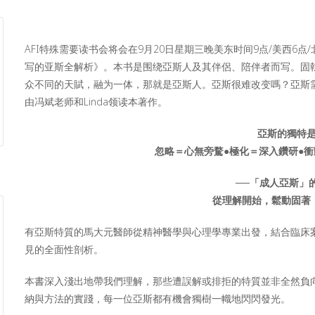
AFI特殊需要读书会将会在9月20日星期三晚美东时间9点/美西6点
写的亚斯全解析》。本书是围绕亞斯人及其伴侶、陪伴者而写。固
众不同的天賦，融为一体，那就是亞斯人。亞斯很难改变嗎？亞斯
由冯斌老师和Linda领读本著作。
亞斯的獨特是
忽略＝心無旁騖●極化＝深入鑽研●
──「成人亞斯」
從理解開始，鬆動固著
有亞斯特質的馬大元醫師從精神醫學與心理學專業出發，結合臨床
見的全面性剖析。
本書深入淺出地帶我們理解，那些遭誤解或排拒的特質並非全然負
納與方法的實踐，每一位亞斯都有機會獨樹一幟地閃閃發光。