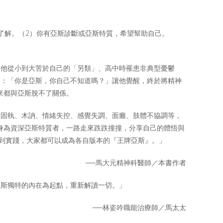
了解。（2）你有亞斯診斷或亞斯特質，希望幫助自己。
。他從小到大苦於自己的「另類」、高中時罹患非典型憂鬱
出：「你是亞斯，你自己不知道嗎？」讓他覺醒，終於將精神
來都與亞斯脫不了關係。
如固執、木訥、情緒失控、感覺失調、面癱、肢體不協調等，
身為資深亞斯特質者，一路走來跌跌撞撞，分享自己的體悟與
破到實踐，大家都可以成為各自版本的『王牌亞斯』。」
大元精神科醫師／本書作者
亞斯獨特的內在為起點，重新解讀一切。」
──林姿吟職能治療師／馬太太