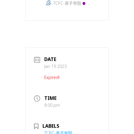
TCPC-亲子学院
DATE
Jan 19 2023
Expired!
TIME
8:00 pm
LABELS
TCPC-亲子学院