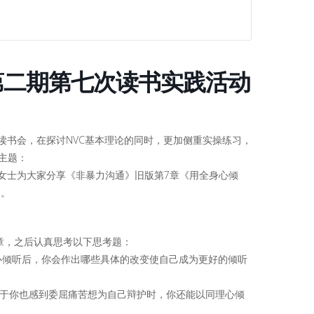
》 第二期第七次读书实践活动
期NVC读书会，在探讨NVC基本理论的同时，更加侧重实操练习，
主题：
ron女士为大家分享《非暴力沟通》旧版第7章《用全身心倾
习。
章，之后认真思考以下思考题：
理心倾听后，你会作出哪些具体的改变使自己成为更好的倾听
致于你也感到委屈痛苦想为自己辩护时，你还能以同理心倾