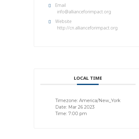
Email
info@allianceforimpact.org
Website
http://cn.allianceforimpact.org
LOCAL TIME
Timezone:
America/New_York
Date:
Mar 26 2023
Time:
7:00 pm