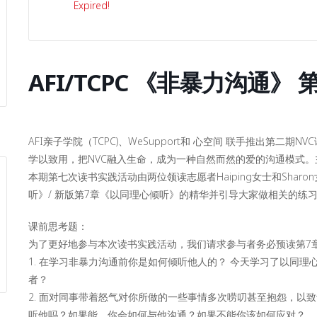
Expired!
AFI/TCPC 《非暴力沟通
AFI亲子学院（TCPC)、WeSupport和 心空间 联手推出第二
学以致用，把NVC融入生命，成为一种自然而然的爱的沟通模式。
本期第七次读书实践活动由两位领读志愿者Haiping女士和Sha
听》/ 新版第7章《以同理心倾听》的精华并引导大家做相关的练
课前思考题：
为了更好地参与本次读书实践活动，我们请求参与者务必预读第7
1. 在学习非暴力沟通前你是如何倾听他人的？ 今天学习了以同
者？
2. 面对同事带着怒气对你所做的一些事情多次唠叨甚至抱怨，以
听他吗？如果能，你会如何与他沟通？如果不能你该如何应对？