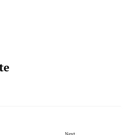
te
Next