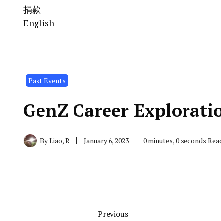
捐款
English
Past Events
GenZ Career Explorati
By
Liao, R
January 6, 2023
0 minutes, 0 seconds Rea
Previous