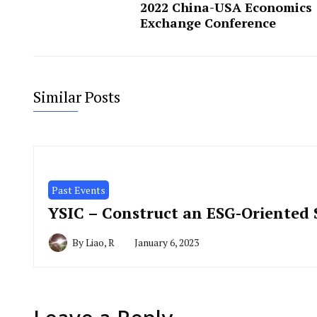
2022 China-USA Economics
Exchange Conference
Similar Posts
Past Events
YSIC – Construct an ESG-Oriented S
By
Liao, R
January 6, 2023