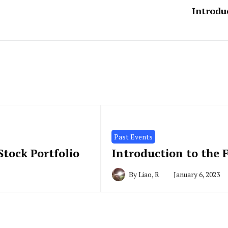
Introdu
Past Events
tock Portfolio
Introduction to the F
By
Liao, R
January 6, 2023